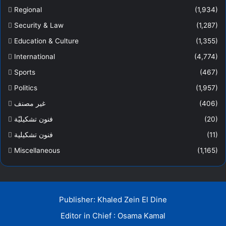
Regional
(1,934)
Security & Law
(1,287)
Education & Culture
(1,355)
International
(4,774)
Sports
(467)
Politics
(1,957)
(406)
غير مصنف
(20)
فنون تشكيليّة
(11)
فنون تشكيلية
Miscellaneous
(1,165)
Publisher: Khaled Zein El Dine
Editor in Chief : Osama Kamal