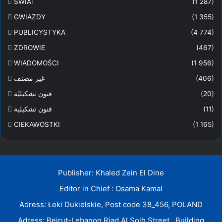
ŚWIAT
(1 287)
GWIAZDY
(1 355)
PUBLICYSTYKA
(4 774)
ZDROWIE
(467)
WIADOMOŚCI
(1 956)
(406)
غير مصنف
(20)
فنون تشكيليّة
(11)
فنون تشكيلية
CIEKAWOSTKI
(1 165)
Publisher: Khaled Zein El Dine
Editor in Chief : Osama Kamal
Adress: Łeki Dukielskie, Post code 38_456, POLAND
Adress: Beirut-Lebanon Riad Al Solh Street , Building