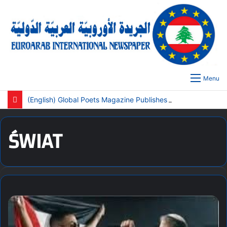
Menu
(English) Global Poets Magazine Publishes Special Central Asia Edition: “Camel Shadows on the Silk Road”
ŚWIAT