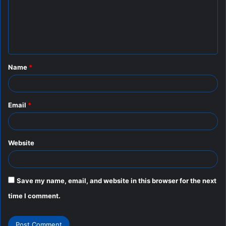
m
e
n
t
Name
*
*
Email
*
Website
Save my name, email, and website in this browser for the next
time I comment.