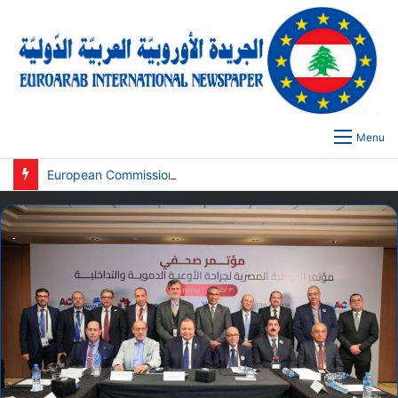
Menu
European Commission Recognizes Congress of African Journalists (CAJ) as a Growing Force in Africa’s Media Future