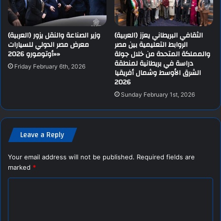
(العربية) الثقافي البريطاني يعزز
(العربية) وزير الصناعة والنقل يزور
الروابط التعليمية بين مصر
معرض مصر الدولي للسيارات
والمملكة المتحدة من خلال جولة
«أوتومورو 2026»
دراسة في بريطانية لمنطقة
Friday February 6th, 2026
الشرق الأوسط وشمال أفريقيا
2026
Sunday February 1st, 2026
Leave a Reply
Your email address will not be published.
Required fields are
marked
*
C
o
m