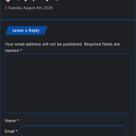
Tuesday August 4th, 2026
Leave a Reply
Your email address will not be published.
Required fields are
marked
*
C
o
m
m
e
n
t
*
Name
*
Email
*