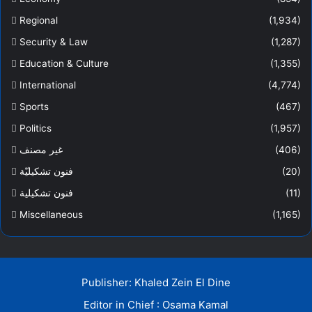
Regional
(1,934)
Security & Law
(1,287)
Education & Culture
(1,355)
International
(4,774)
Sports
(467)
Politics
(1,957)
غير مصنف
(406)
فنون تشكيليّة
(20)
فنون تشكيلية
(11)
Miscellaneous
(1,165)
Publisher: Khaled Zein El Dine
Editor in Chief : Osama Kamal