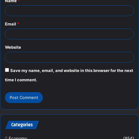
Name
*
*
Email
*
Website
Save my name, email, and website in this browser for the next
time I comment.
Categories
Economy
(854)