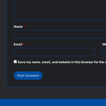
e
n
t
Name
*
*
Email
*
We
Save my name, email, and website in this browser for the 