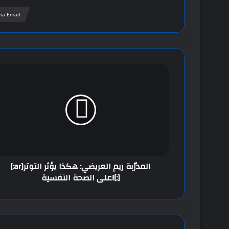
via Email
[:ar]المدرّبة ريم العريضي: هكذا يؤثر التوتر
على الصحة النفسية![:]