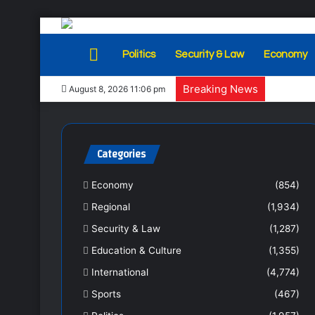
Home
Politics
Security & Law
Economy
Breaking News
August 8, 2026 11:06 pm
Categories
Economy
(854)
Regional
(1,934)
Security & Law
(1,287)
Education & Culture
(1,355)
International
(4,774)
Sports
(467)