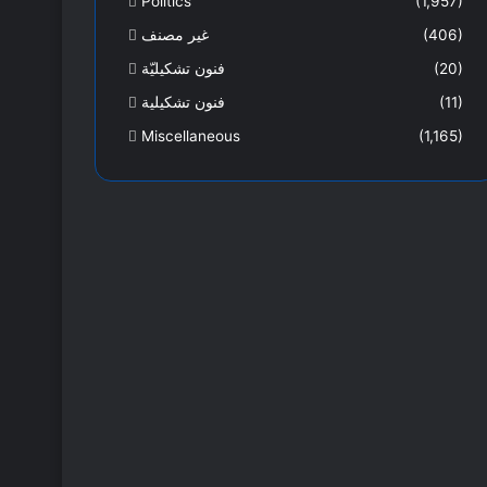
Politics
(1,957)
غير مصنف
(406)
فنون تشكيليّة
(20)
فنون تشكيلية
(11)
Miscellaneous
(1,165)