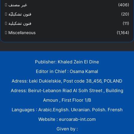
غير مصنف
(406)
فنون تشكيليّة
(20)
فنون تشكيلية
(11)
Miscellaneous
(1,164)
Publisher: Khaled Zein El Dine
Editor in Chief : Osama Kamal
Adress: Łeki Dukielskie, Post code 38_456, POLAND
Adress: Beirut-Lebanon Riad Al Solh Street , Building
Amoun , First Floor 1/B
Languages : Arabic.English. Ukranian. Polish. Frensh
Website : euroarab-int.com
Given by :