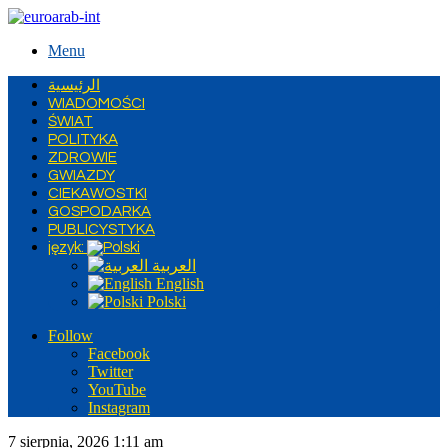
Menu
الرئيسية
WIADOMOŚCI
ŚWIAT
POLITYKA
ZDROWIE
GWIAZDY
CIEKAWOSTKI
GOSPODARKA
PUBLICYSTYKA
język:
العربية
English
Polski
Follow
Facebook
Twitter
YouTube
Instagram
7 sierpnia, 2026 1:11 am