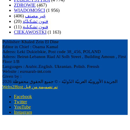
ZDROWIE
(467)
WIADOMOŚCI
(1 956)
(406)
غير مصنف
(20)
فنون تشكيليّة
(11)
فنون تشكيلية
CIEKAWOSTKI
(1 163)
Publisher: Khaled Zein El Dine
Editor in Chief : Osama Kamal
Adress: Łeki Dukielskie, Post code 38_456, POLAND
Adress: Beirut-Lebanon Riad Al Solh Street , Building Amoun , First
Floor 1/B
Languages : Arabic.English. Ukranian. Polish. Frensh
Website : euroarab-int.com
Given by :
الجريدة الأوروبيّة العربيّة الدّوليّة - © جميع الحقوق محفوظة 2026
Webs2Host تم تصميمه من قِبل
Facebook
Twitter
YouTube
Instagram