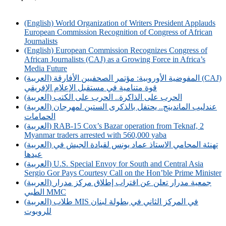
Breaking News
(English) World Organization of Writers President Applauds
European Commission Recognition of Congress of African
Journalists
(English) European Commission Recognizes Congress of
African Journalists (CAJ) as a Growing Force in Africa’s
Media Future
(العربية) المفوضية الأوروبية: مؤتمر الصحفيين الأفارقة (CAJ)
قوة متنامية في مستقبل الإعلام الإفريقي
(العربية) الحرب على الذاكرة.. الحرب على الكتب
(العربية) عندليب الماندينج.. يحتفل بالذكرى الستين لمهرجان
الحمامات
(العربية) RAB-15 Cox’s Bazar operation from Teknaf, 2
Myanmar traders arrested with 560,000 yaba
(العربية) تهنئة المحامي الاستاذ عماد يونس لقيادة الجيش في
عيدها
(العربية) U.S. Special Envoy for South and Central Asia
Sergio Gor Pays Courtesy Call on the Hon’ble Prime Minister
(العربية) جمعية مدرار تعلن عن اقتراب إطلاق مركز مدرار
الطبي MMC
(العربية) طلاب MIS في المركز الثاني في بطولة لبنان
للروبوت