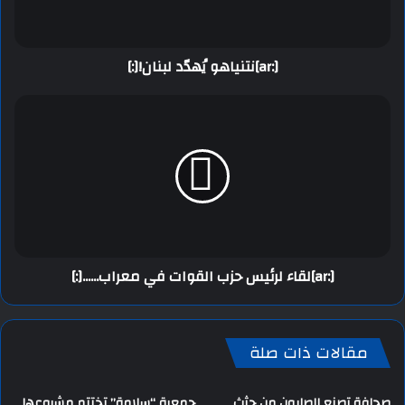
[:ar]نتنياهو يُهدّد لبنان![:]
[:ar]لقاء لرئيس حزب القوات في معراب......[:]
مقالات ذات صلة
صحافة تصنع الصابون من جثث
جمعية “سلامة” تختتم مشروعها