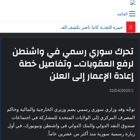
القائمة
خبيرة التغذية كاتيا ناضر تكشف الفرق الحقيقي بين خسارة الوزن وخسارة الدهون…وتحذّر من الترندات المضلّلة!
تحرك سوري رسمي في واشنطن
لرفع العقوبات… وتفاصيل خطة
إعادة الإعمار إلى العلن
22/04/2025
توجّه وفد وزاري سوري رسمي يضم وزيري الخارجية والمالية وحاكم
المصرف المركزي إلى الولايات المتحدة للمشاركة في اجتماعات
صندوق النقد الدولي والبنك الدولي في واشنطن ونيويورك، في أول
زيارة رسمية سورية منذ أكثر من عشرين عاماً.