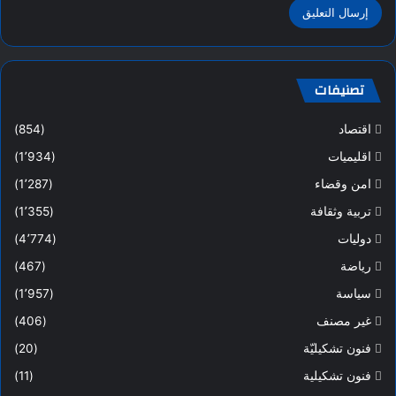
تصنيفات
اقتصاد
(854)
اقليميات
(1٬934)
امن وقضاء
(1٬287)
تربية وثقافة
(1٬355)
دوليات
(4٬774)
رياضة
(467)
سياسة
(1٬957)
غير مصنف
(406)
فنون تشكيليّة
(20)
فنون تشكيلية
(11)