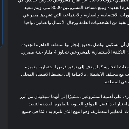
وقت واحد وهما مشروعين link vibe و link viwe بالقاهرة الجديده وتبلغ مساحة المشروعين 8000 متر، ويتم تنفيذ
ات الاقتصادية والعقارية والاجتماعية التي تشهدها مصر في
نخبة من الشخصيات العامة ورجال الأعمال والفنانين، واحيا
 أن مسكون تواصل تحقيق إنجازاتها بمنطقة القاهرة الجديدة
الأستثمارية للمشروعين تتجاوز 4 مليار جنية مصري.
ات التجارية كما يهدف إلى توفير فرص استثمارية متميزة
 مع مختلف الأنشطة ، بالاضافة إلى تنشيط الاقتصاد المحلي
 في المنطقة.
، على أهمية المشروعين، مشيرًا إلى أنهما سيكونان من أبرز
ختيار أحد أفضل المواقع الحيوية بالقاهره الجديده لتنفيذ
عايير المعمارية، وهو النهج الذي نلتزم به دائمًا في جميع