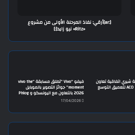
[:ar]أرقي: نفاذ المرحلة الأولى من مشروع
«Ritz» نيو زايد[:]
 شيري اتفاقية تعاون
فيفو “Vivo “تطلق مسابقة “vivo the
استراتيجي مع ACO لتعميق التوسع
moment” جوائز التصوير بالموبايل
2026 بالتعاون مع اليونسكو و Phlog
17/04/2026