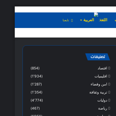
اللغة:
تابعنا
تصنيفات
اقتصاد
(854)
اقليميات
(1٬934)
امن وقضاء
(1٬287)
تربية وثقافة
(1٬354)
دوليات
(4٬774)
رياضة
(467)