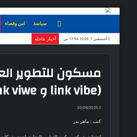
الرئيسية
سياسة
امن وقضاء
أخبار عاجلة
أغسطس 7, 2026 12:54 ص
مسكون للتطوير الع
(link vibe و link viwe) بالقاهرة الجديدة
30/06/2025
كتب : ماهر بدر
احتفلت شركة مسكون للتطوير العقاري احدي شركات ا