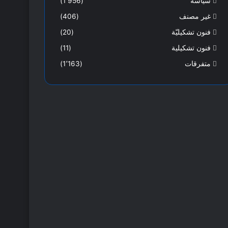
سياسة
(1٬956)
غير مصنف
(406)
فنون تشكيليّة
(20)
فنون تشكيلية
(11)
متفرقات
(1٬163)