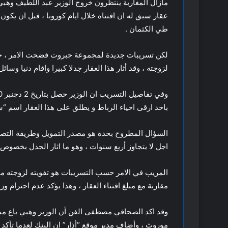
مازال المغاربة ينتظرون خروج الوزير عبد اللطيف
عقار سبق له ان اقتناه خلال ايام كورونا ، قبل ان يكون
طي الكثمان .
لكن تسريبات جديدة لمجموعة جبروت فضحت الامر ، حي
لزوجته ، وقد أثار هذا العقار جدلا كبيرا واقام دنيا وسا
باحد ارقى احياء الرباط و يطلق على هذا العقار اسم “س
السؤال المطروح بحدة هو مصدر التمويل وطريقة التصري
اجل لا يتجاوز أربع سنوات ، وهو ما اثار الجدل بخصوص 
المريب في الامر حسب التسريبات هو تفويته لزوجته ماج
مقارنة مع مبلغ اقتناء العقار ، وهذا يؤكد عدم احترام وز
وقد اكد الصحافي مصطفى الفن أن الوزير وهبي باع ممتل
موروث ، وأضاف مدير موقع “أذار” ان البنك لعدما تأكد