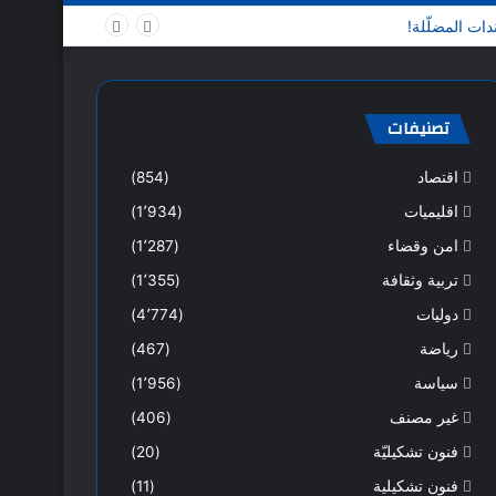
تصنيفات
اقتصاد
(854)
اقليميات
(1٬934)
امن وقضاء
(1٬287)
تربية وثقافة
(1٬355)
دوليات
(4٬774)
رياضة
(467)
سياسة
(1٬956)
غير مصنف
(406)
فنون تشكيليّة
(20)
فنون تشكيلية
(11)