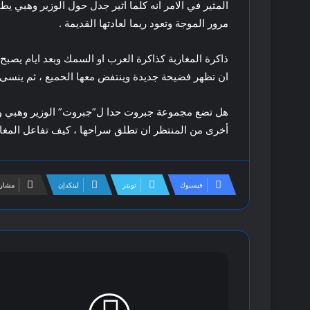
المثير في الامر انه كلما اثير جدل حول الوزير وهبي يطف
مرور الموجة وتعود ريما لعادتها القديمة .
ذاكرة المغاربة كذاكرة العرب او السمك وبعد ايام يصبح
ان تظهر فضيحة جديدة وينتفض معها الحميع ، ثم ينسى أم
هل تضع مجموعة جبروت حدا ل”جبروت” الوزير وهبي وك
أخرى من المنتظر ان تطلق سراحها ، كيف تفاعل المغا
فيسبوك
تويتر
لينكدإن
مشارك