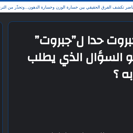
روت حدا ل”جبروت”
و السؤال الذي يطلب
به ؟