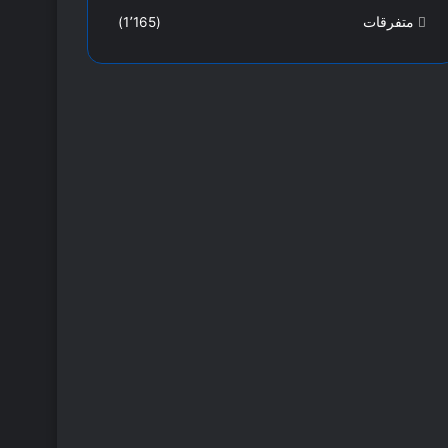
متفرقات
(1٬165)