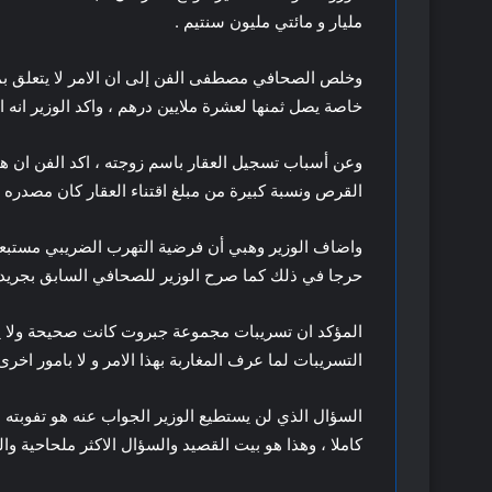
مليار و مائتي مليون سنتيم .
وخلص الصحافي مصطفى الفن إلى ان الامر لا يتعلق بم
خاصة يصل ثمنها لعشرة ملايين درهم ، واكد الوزير ان
وعن أسباب تسجيل العقار باسم زوجته ، اكد الفن ان هذ
القرص ونسبة كبيرة من مبلغ اقتناء العقار كان مصدره مم
واضاف الوزير وهبي أن فرضية التهرب الضريبي مستبعدة و
حرجا في ذلك كما صرح الوزير للصحافي السابق بجريدة
المؤكد ان تسريبات مجموعة جبروت كانت صحيحة ولا يأتيه
التسريبات لما عرف المغاربة بهذا الامر و لا بامور اخرى
السؤال الذي لن يستطيع الوزير الجواب عنه هو تفوبته ب
كاملا ، وهذا هو بيت القصيد والسؤال الاكثر ملحاحية وا