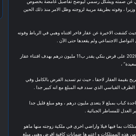
 وهبي عن صمته ويشكل رسمي ليوضح تفاصيل غامضة بخصوص
 وزيرا ، وفوته بطريقة مريبة لزوجته وظل الامر منذ ذلك الحين
ث كشفت الاخيرة عن عقار فاخر اقتناه وهبي في الرباط وفوته
ئل التواصل الاجتماعي ولم يقعدها حتى الآن .
وفي تفاصيل التسريب ان الوزير حصل بتاريخ 2 دجنبر 2020 على قرض بنكي يقدر ب11 مليون درهم بهدف اقتناء عقار
عيدة” ،
ح بقيمة العقار لاحقا ، حيث تم تسديد القرض بالكامل وفي
الظرف القياسي الذي سدد فيه المبلغ مع انه كبير جدا .
دة كباب بمبلغ لا يتعدى مليون درهم ، وهو مبلغ قليل جدا
ير العدل للمساطر الجبائية .
كات بما فيها فيلا واراضي اخرى في ملكية زوجته منها ماهو
 من هذه الممتلكات و اعتبرها ضمانات كافية اقرض وهبي مبلغ