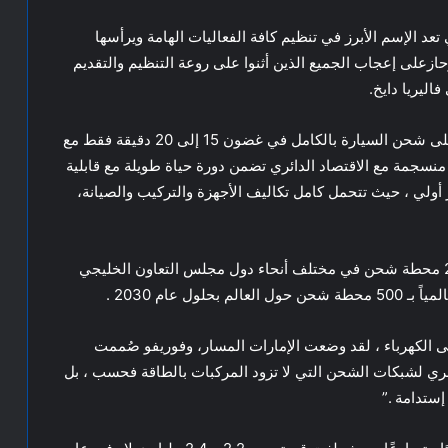
حفي شركة M.M.M العالمية التي تعد الإسم الأبرز في تنظيم كافة الفعاليات الهامة ويرأسها
ازعلى إعجاب الجميع الذين أثنوا على روعة التنظيم والتقديم
اليريا دايخ.
وتقدم فوريفو محطات شحن فائقة السرعة ، القادرة على شحن السيارة بالكامل في غضون 15 إلى 20 دقيقة فقط مع
 منسجمة مع الاقتصاد الدائري تضمن دورة حياة طويلة مع قابلية
 أولي ، حيث تتحمل كامل تكاليف الأجهزة والتركيب والصيانة،
وفي المرحلة الأولى، تعتزم فوريفو تركيب أكثر من 200 محطة شحن في مختلف أنحاء دول مجلس التعاون الخليجي
ل عام 2030 .
ى الكهرباء ، لقد وضعت الإمارات المسار، وفوريفو صُممت
قري لشبكات الشحن التي لا تزود المركبات بالطاقة فحسب ، بل
إستدامة .”