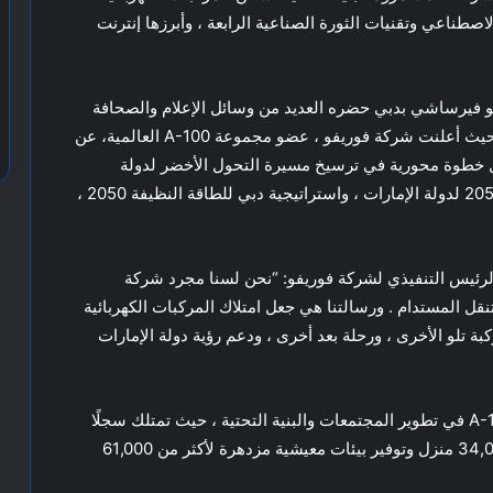
طناعي وتقنيات الثورة الصناعية الرابعة ، وأبرزها إنترنت
و فيرساشي بدبي حضره العديد من وسائل الإعلام والصحافة
وأبرز المستثمرين والمهتمين بقطاع الطاقة والأعمال، حيث أعلنت شركة فوريفو ، عضو مجموعة A-100 العالمية، عن
مثل خطوة محورية في ترسيخ مسيرة التحول الأخضر لدولة
الإمارات ، بما ينسجم مع استراتيجية الحياد الكربوني 2050 لدولة الإمارات ، واستراتيجية دبي للطاقة النظيفة 2050 ،
الرئيس التنفيذي لشركة فوريفو: “نحن لسنا مجرد شركة
 المستدام . ورسالتنا هي جعل امتلاك المركبات الكهربائية
كبة تلو الأخرى ، ورحلة بعد أخرى ، ودعم رؤية دولة الإمارات
وتستند فوريفو إلى خبرة تتجاوز 30 عامًا لمجموعة A-100 في تطوير المجتمعات والبنية التحتية ، حيث تمتلك سجلًا
حافلاً يشمل تطوير أكثر من مليوني متر مربع ، وبناء 34,000 منزل وتوفير بيئات معيشية مزدهرة لأكثر من 61,000