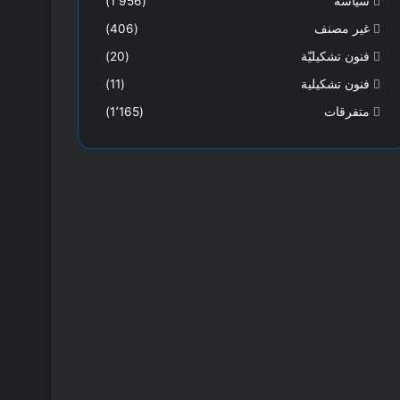
سياسة
(1٬956)
غير مصنف
(406)
فنون تشكيليّة
(20)
فنون تشكيلية
(11)
متفرقات
(1٬165)