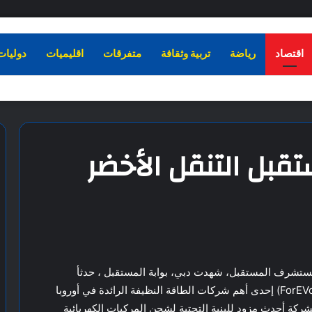
اقتصاد
رياضة
تربية وثقافة
متفرقات
اقليميات
دوليات
قبل التنقل الأخضر
قة تستشرف المستقبل، شهدت دبي، بوابة المستقبل ، حدثأ
أسطورياً تمثل بالإطلاق الرسمي لعمليات ” فوريفو ” (ForEVo) إحدى أهم شركات الطاقة النظيفة الرائدة في أوروبا
ر الشركة أحدث مزود للبنية التحتية لشحن المركبات الكهربائية