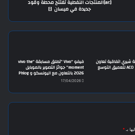
[:ar]المنتجات النفطية تفتتح محطة وقود
جديدة في ميسان [:]
 شيري اتفاقية تعاون
فيفو “Vivo “تطلق مسابقة “vivo the
استراتيجي مع ACO لتعميق التوسع
moment” جوائز التصوير بالموبايل
2026 بالتعاون مع اليونسكو و Phlog
17/04/2026
يها بـ
*