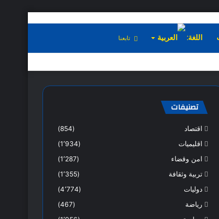
اللغة:
تابعنا
تصنيفات
اقتصاد
(854)
اقليميات
(1٬934)
امن وقضاء
(1٬287)
تربية وثقافة
(1٬355)
دوليات
(4٬774)
رياضة
(467)