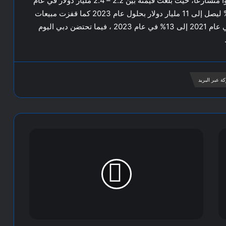
ويشهد سوق المركبات الكهربائية في دولة الإمارات نموًا متسارعًا، حيث بلغت قيمته بين 2.2 – 2.4 مليار دولار في عام
2024، ومن المتوقع أن ينمو بمعدل سنوي قدره 18.5% ليصل إلى 11 مليار دولار بحلول عام 2023 كما قفزت مبيعات
المركبات الكهربائية من 0.7% من السيارات الجديدة في عام 2021 إلى 13% في عام 2023 ، فيما تحتضن دبي اليوم
ة عبر البريد