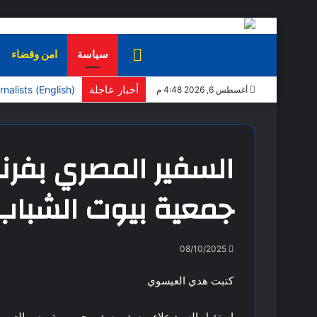
الرئيسية
سياسة
امن وقضاء
أخبار عاجلة
(English) World Organization of Writers President Applauds European Commission Recognition of Congress of African Journalists
أغسطس 6, 2026 4:48 م
السفير المصري بفرن
جمعية بيوت الشباب
08/10/2025
كتبت هدي العيسوي
استقبل السيد علاء يوسف، سفير جمهورية مصر العربي