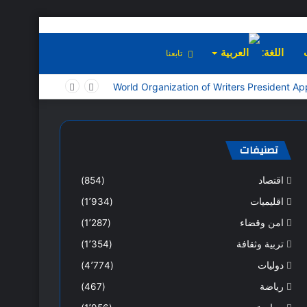
اللغة:
تابعنا
تصنيفات
اقتصاد
(854)
اقليميات
(1٬934)
امن وقضاء
(1٬287)
تربية وثقافة
(1٬354)
دوليات
(4٬774)
رياضة
(467)