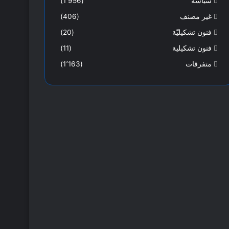
سياسة
(1٬956)
غير مصنف
(406)
فنون تشكيليّة
(20)
فنون تشكيلية
(11)
متفرقات
(1٬163)