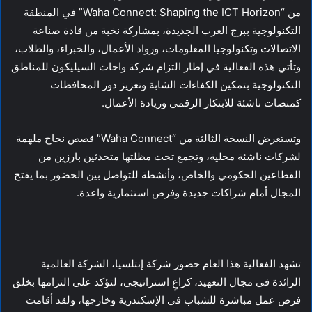
من “Waha Connect: Shaping the ICT Horizon” في المنطقة
التكنولوجية ببرج العرب الجديدة، بمشاركة نخبة من قادة صناعة
الاتصالات وتكنولوجيا المعلومات، ورواد الأعمال، والخبراء، والطلاب،
وتأتي هذه الفعالية في إطار التزام شركة واحات السيليكون للمناطق
التكنولوجية بتمكين الكفاءات الشابة وتعزيز دور المحافظات
كمنصات ناشئة للابتكار الرقمي وريادة الأعمال.
وتستعرض النسخة الثالثة من “Waha Connect” قصص نجاح ملهمة
لشركات ناشئة محلية، وتجمع تحت مظلتها متحدثين بارزين من
القطاعين الحكومي والخاص، وأنشطة للتواصل بين الحضور بما يفتح
المجال أمام شراكات جديدة وفرص استثمارية واعدة.
تشهد الفعالية هذا العام حضور شركة إنتلسيا، الشركة العالمية
الرائدة في مجال التعهيد، كراعٍ استراتيجي، لتؤكد على التزامها بخلق
فرص عمل مباشرة للشباب في الإسكندرية وخارجها، ولقد أقامت