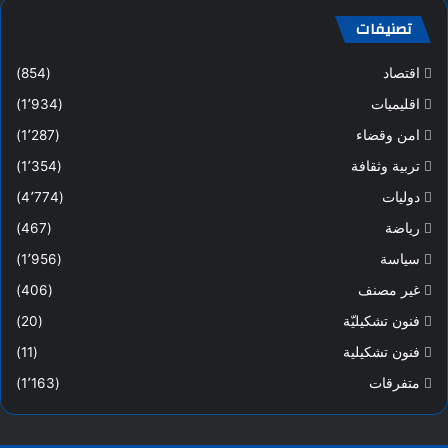
تصنيفات
اقتصاد
(854)
اقليميات
(1٬934)
امن وقضاء
(1٬287)
تربية وثقافة
(1٬354)
دوليات
(4٬774)
رياضة
(467)
سياسة
(1٬956)
غير مصنف
(406)
فنون تشكيليّة
(20)
فنون تشكيلية
(11)
متفرقات
(1٬163)