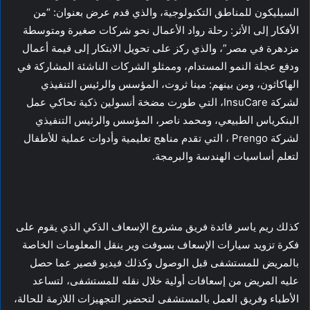
السيليكون للمناطق التكنولوجية، والذي قدم عرض بعنوان: “من
الأفكار إلى الأثر: رحلة رواد الأعمال نحو شركات صغيرة ومتوسطة
مزدهرة في مصر”، والذي ركز على تحويل الابتكار إلى قيمة أعمال
ودفع عجلة النمو المستدام، وممثلو الشركات الناشئة المشاركة في
الهاكاثون، ومن بينهم: مينا ثروت، المؤسس والرئيس التنفيذي
لشركة InsuCare، التي طورت مضخة أنسولين ذكية تحاكي عمل
البنكرياس الطبيعي، ومحمد ناصر، المؤسس والرئيس التنفيذي
لشركة Prengo ، التي تقدم مناهج تعليمية وأدوات عملية للأطفال
لتعلم أساسيات الهندسة والبرمجة.
كذلك ريم ياسر قائدة فريق مشروع الإسعاف الذكي الذي يقوم على
فكرة تزويد سيارات الإسعاف بسوفت وير ينقل المعلومات الخاصة
بالمريض للمستشفى قبل الوصول وكذلك فيديو قصير عما حصل
عليه المريض من إسعافات أولية خلال نقله للمستشفى، لتساعد
الأطباء وفريق العمل بالمستشفى لتحضير التجهيزات اللازمة للحالة،