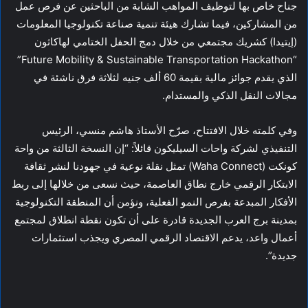
جناح خاص بها لتوظيف المواهب الشابة من الباحثين عن فرص عمل
من المشاركين، فيما تشارك هيئة تنمية صناعة تكنولوجيا المعلومات
(إيتيدا) كشريك مجتمعي من خلال دمج الحفل الختامي لهاكاثون
“Future Mobility & Sustainable Transportation Hackathon”
الذي يقدم جوائز مالية بقيمة 60 ألف جنيه لثلاثة فرق ناشئة في
مجالات النقل الذكي والمستدام.
وفي كلمته خلال الافتتاح، صرّح الأستاذ هاشم منسي، الرئيس
التنفيذي لشركة واحات السيليكون قائلاً: “إن النسخة الثالثة من واحة
كونكت (Waha Connect) تمثل نقلة نوعية في جهودنا لنشر ثقافة
الابتكار الرقمي خارج نطاق العاصمة، حيث نسعى من خلالها إلى ربط
الأفكار المبدعة بفرص النمو الفعلية، ونؤمن أن المنطقة التكنولوجية
بمدينة برج العرب الجديدة قادرة على أن تكون نقطة انطلاق لمجتمع
أعمال واعد، يدعم الاقتصاد الرقمي المصري ويجذب استثمارات
جديدة”.