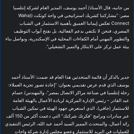
من جانبه، قال الأستاذ/ أحمد يوسف، المدير العام لشركة إنتلسيا
مصر: “مشاركتنا كشريك استراتيجي في واحة كونكت ((Waha
Connect تعكس إيماننا العميق بأهمية الاستثمار في الشباب
المصري، فنحن لا نكتفي بدعم الفعالية، بل نفتح أبواب التوظيف
والتطوير المهني أمام الكفاءات المحلية في الإسكندرية، ونواصل بناء
بيئة عمل تركز على الابتكار والتميز التشغيلي”.
جدير بالذكر أن قائمة المتحدثين هذا العام قد ضمت: الأستاذ أحمد
يوسف الذي قدم عرض تقديمي بعنوان: “إعادة تصور تجربة العملاء:
رحلة إنتلسيا في صناعة مراكز الاتصال بمصر”، والمهندس/ حسام
عبد القادر – رئيس الإدارة المركزية لريادة الأعمال بالهيئة العامة
للاستثمار (جافي)، الذي استعرض جهود الهيئة في تمكين الشباب
عبر مبادرات وبرامج “فكرتك شركتك” التي دعمت أكثر من 150 ألف
رائد أعمال، والمتحدث المميز السيد أحمد عبد الله، الرئيس التنفيذي
للعمليات في البريد للاستثمار وعضو مجلس إدارة شركة واحات