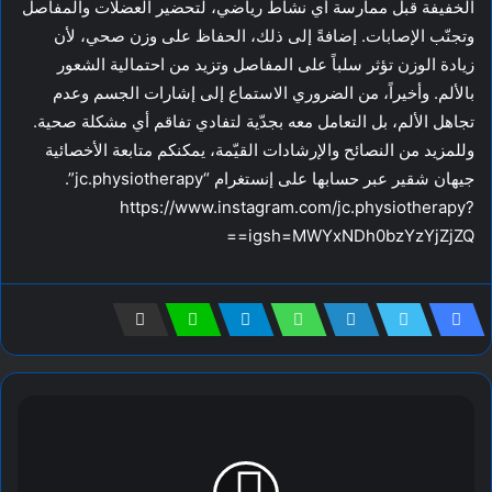
الخفيفة قبل ممارسة أي نشاط رياضي، لتحضير العضلات والمفاصل
وتجنّب الإصابات. إضافةً إلى ذلك، الحفاظ على وزن صحي، لأن
زيادة الوزن تؤثر سلباً على المفاصل وتزيد من احتمالية الشعور
بالألم. وأخيراً، من الضروري الاستماع إلى إشارات الجسم وعدم
تجاهل الألم، بل التعامل معه بجدّية لتفادي تفاقم أي مشكلة صحية.
وللمزيد من النصائح والإرشادات القيّمة، يمكنكم متابعة الأخصائية
جيهان شقير عبر حسابها على إنستغرام “jc.physiotherapy”.
https://www.instagram.com/jc.physiotherapy?
igsh=MWYxNDh0bzYzYjZjZQ==