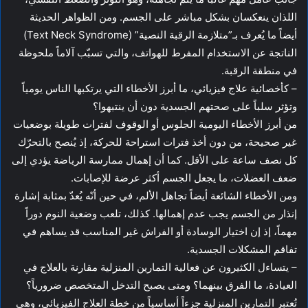
اللذان ينعكسان بشكل مباشر على الجسم. ومن الظواهر الحديثة
أيضاً ما يُعرف بـ”متلازمة الرقبة النصية” (Text Neck Syndrome)
الناتجة عن الاستخدام المفرط للهواتف، والتي تسبّب آلاماً ملحوظة
في منطقة الرقبة.
– كأخصائية علاج فيزيائي، ما أبرز الأخطاء التي يرتكبها الناس يومياً
وتؤثر سلباً على صحتهم الجسدية دون أن ينتبهوا؟
من أبرز الأخطاء اليومية الجلوس أو الوقوف لفترات طويلة بوضعيات
غير صحيحة، من دون أخذ فترات استراحة للحركة، إذ يُنصح بالتحرّك
كل نصف ساعة على الأقل. كما أن إهمال ممارسة الرياضة يؤدي إلى
ضعف العضلات، ما يجعل الجسم أكثر عرضة للإصابات.
ومن الأخطاء الشائعة أيضاً تجاهل الألم، في حين أنّه يُعدّ بمثابة إشارة
إنذار من الجسم يجب عدم إهمالها. كذلك، تلعب وضعية النوم دوراً
مهماً، إذ إن اختيار الوسادة أو الفراش غير المناسب قد يساهم في
تفاقم المشكلات الجسدية.
– يتساءل الكثيرون عن فعالية التمارين المنزلية مقارنة بالعلاج في
العيادة، ما الفرق بينهما؟ ومتى يصبح التدخل المتخصص ضرورياً؟
تُعتبر التمارين المنزلية جزءاً أساسياً من خطة العلاج الفيزيائي، وهي