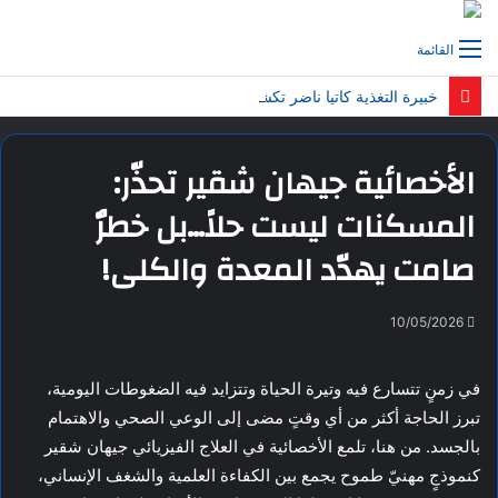
القائمة
خبيرة التغذية كاتيا ناضر تكشف الفرق الحقيقي بين خسارة الوزن وخسارة الدهون…وتحذّر من الترندات المضلّلة!
الأخصائية جيهان شقير تحذّر:
المسكنات ليست حلاً…بل خطرٌ
صامت يهدّد المعدة والكلى!
10/05/2026
في زمنٍ تتسارع فيه وتيرة الحياة وتتزايد فيه الضغوطات اليومية،
تبرز الحاجة أكثر من أي وقتٍ مضى إلى الوعي الصحي والاهتمام
بالجسد. من هنا، تلمع الأخصائية في العلاج الفيزيائي جيهان شقير
كنموذجٍ مهنيّ طموح يجمع بين الكفاءة العلمية والشغف الإنساني،