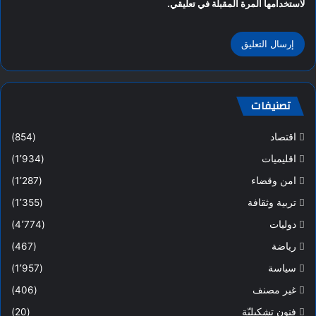
لاستخدامها المرة المقبلة في تعليقي.
تصنيفات
اقتصاد
(854)
اقليميات
(1٬934)
امن وقضاء
(1٬287)
تربية وثقافة
(1٬355)
دوليات
(4٬774)
رياضة
(467)
سياسة
(1٬957)
غير مصنف
(406)
فنون تشكيليّة
(20)