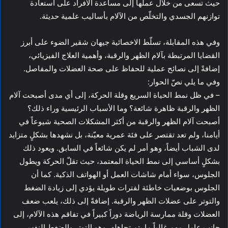
حيث تسعى من خلال عملها إلى مساعدة الأفراد على استعادة
توازنهم الجسدي والتخلّص من الآلام بأساليب علمية حديثة.
وفي هذه المقابلة، تسلّط الاخصائية جيهان شقير الضوء على أبرز
القضايا المرتبطة بآلام الظهر والرقبة، وأهمية العلاج الفيزيائي،
إضافةً إلى نصائح عملية للحفاظ على صحة العضلات والمفاصل.
وفي ما يلي نصّ الحوار:
– في ظل نمط الحياة السريع وقلة الحركة، إلى أي مدى أصبحت آلام
الظهر والرقبة ظاهرة شائعة؟ وما الأسباب الرئيسية وراء ذلك؟
أصبحت آلام الظهر والرقبة من أكثر المشكلات الصحية شيوعاً في
أيامنا، ولم تعد تقتصر على فئة عمرية معيّنة، بل نشهدها بشكلٍ متزايد
لدى الشباب أيضاً، وهو أمر لم يكن شائعاً في السابق. ويعود ذلك
بشكلٍ أساسي إلى نمط الحياة المعتمد، حيث تقلّ الحركة ويطول
الجلوس، سواء أمام شاشات العمل أو الهواتف الذكية. كما أن
الجلوس بوضعيات خاطئة لفترات طويلة يؤدي إلى زيادة الضغط
والتوتر على عضلات الظهر والرقبة. إضافةً إلى ذلك، يلعب ضعف
العضلات وقلة ممارسة الرياضة دوراً كبيراً في تفاقم هذه الآلام، إلى
جانب عامل مهم غالباً ما يتم تجاهله، وهو التوتر والضغط النفسي،