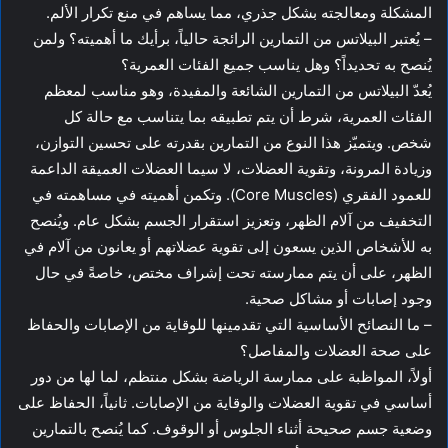
المشكلة ومعالجته بشكل جذري، مما يساهم في منع تكرار الألم.
– يُعتبر البيلاتس من التمارين الرائجة حالياً، برأيك ما أهميته؟ ولمن
يُنصح به تحديداً؟ وهل يناسب جميع الفئات العمرية؟
يُعدّ البيلاتس من التمارين الشائعة والمفيدة، وهو مناسب لمعظم
الفئات العمرية، شرط أن يتم تطبيقه بما يتناسب مع حالة كل
شخص. ويتميّز هذا النوع من التمارين بقدرته على تحسين التوازن،
وزيادة المرونة، وتقوية العضلات، لا سيما العضلات العميقة الداعمة
للعمود الفقري (Core Muscles). وتكمن أهميته في مساهمته في
التخفيف من آلام الظهر، وتعزيز استقرار الجسم بشكل عام. ويُنصح
به للأشخاص الذين يسعون إلى تقوية عضلاتهم أو يعانون من آلام في
الظهر، على أن يتم ممارسته تحت إشراف مختص، خاصةً في حال
وجود إصابات أو مشاكل صحية.
– ما النصائح الأساسية التي تقدمينها للوقاية من الإصابات والحفاظ
على صحة العضلات والمفاصل؟
أولاً، المواظبة على ممارسة الرياضة بشكل منتظم، لما لها من دور
أساسي في تقوية العضلات والوقاية من الإصابات. ثانياً، الحفاظ على
وضعية جسم صحيحة أثناء الجلوس أو الوقوف. كما يُنصح بالتمارين