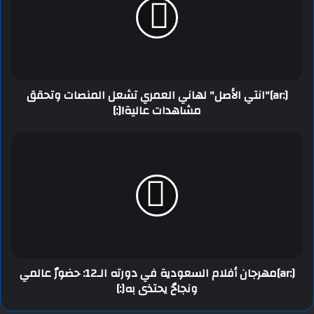
[:ar]"انتي الأصل" لهاني العمري تشعل المنصات وتحقق
مشاهدات عالية![:]
[:ar]مهرجان أفلام السعودية في دورته الـ12: حضورٌ عالمي
ونجاحٌ يحتذى به[:]