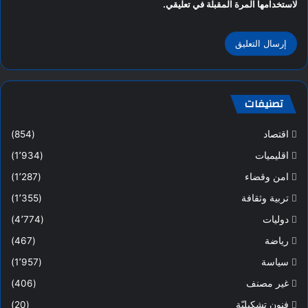
لاستخدامها المرة المقبلة في تعليقي.
تصنيفات
اقتصاد
(854)
اقليميات
(1٬934)
امن وقضاء
(1٬287)
تربية وثقافة
(1٬355)
دوليات
(4٬774)
رياضة
(467)
سياسة
(1٬957)
غير مصنف
(406)
فنون تشكيليّة
(20)