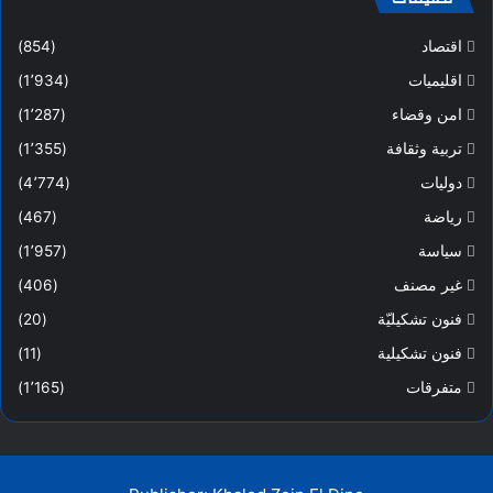
اقتصاد
(854)
اقليميات
(1٬934)
امن وقضاء
(1٬287)
تربية وثقافة
(1٬355)
دوليات
(4٬774)
رياضة
(467)
سياسة
(1٬957)
غير مصنف
(406)
فنون تشكيليّة
(20)
فنون تشكيلية
(11)
متفرقات
(1٬165)