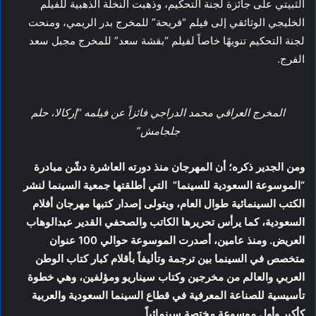
الثبيتي على جائزة لجنة التحكيم، وذهبت النخلة الذهبية للفيلم
الخليجي الوثائقي إلى فيلم “فريحة” للمخرج بدر الريمي، ومنحت
لجنة التحكيم تنويهًا خاصاً لفيلم “بقشة سعد” للمخرج مجبل سعد
الفرج.
المخرج العراقي محمد الدراجي فائزاً عن فيلمه “إركالا، حلم
جلجامش”
ومن الجدير ذكره؛ أن المهرجان منذ دورته العاشرة دشّن مبادرة
“الموسوعة السعودية للسينما” التي أطلقتها جمعية السينما لنشر
الكتب السينمائية طوال العام، ويتولى إصدار كتبها مهرجان أفلام
السعودية، كما يرأس تحريرها الكاتب والصحفي القدير عبدالوهاب
العريض. ومنذ عامين، أصدرت الموسوعة حوالي 100 عنوان
متخصص في السينما بين ترجمة وتأليفاً بأقلام كبار كتاب الوطن
العربي والعالم من مخرجين وكتاب سيناريو ومؤلفين، وهي خطوة
تأسيسية للصناعة المعرفية في قطاع السينما السعودية والعربية
كأكبر وأول موسوعة مختصة سينمائياً.