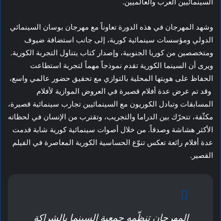
السينمائيين العرب والعالميين.
وشهد المهرجان في هذه الدورة تعاوناً مع مهرجان بوسان السينمائي
الدولي ومؤسسات سينمائية كورية، إلى جانب استضافة ضيوف
ومتخصصين من كوريا الجنوبية، وإصدار كتاب يتناول التجربة الكورية.
ويرى أن السينما الكورية تقدم نموذجاً مهماً لتجربة استطاعت
الحفاظ على هويتها المحلية بالتوازي مع تحقيق حضور عالمي واسع،
وقد تم عرض عدة أفلام قصيرة في العروض الموازية لأفلام
المسابقات وتبادل الكوريون مع السينمائيين تجارب سينمائية قصيرة،
مكثّفة، تتحرّك بين الدراما والتجريب، وتقترب من الإنسان في لحظاته
الأكثر هشاشة وصدقاً. من خلال أصوات سينمائية كورية شابة قدمت
عدة أفلام رائعة تعكس تنوّع الحساسية الكورية المعاصرة في الفيلم
القصير.
المهرجان تنظّمه جمعية السينما بالشراكة