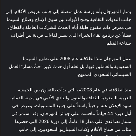
يمتاز المهرجان بأنه ورشة عمل متصلة إلى جانب عروض الأفلام، إلى
جانب الندوات الثقافية وفتح الأبواب بين سوق الإنتاج وصنّاع السينما
في معرض دائم مفتوح طيلة أيام الحدث للشركات العاملة بالقطاع،
فضلاً عن برنامج لقاء الخبراء الذي ييسر لقاءات فردية بين أطراف
صناعة الفيلم.
عمل المهرجان منذ انطلاقته عام 2008 على تطوير السينما
السعودية والعاملين فيها، بل لعله أول حدث كبير “حكّ مسار” العمل
السينمائي السعودي الممنهج.
منذ انطلاقته في عام 2008م، التي بدأت بالتعاون بين الجمعية
العربية السعودية للثقافة والفنون والنادي الأدبي في مدينة الدمام،
شهد الإعلان عنه ترحيباً واسعاً على جميع المستويات، وعرض في
أول دورة 44 فيلماً تنافست على جوائز المهرجان. وقد استمر في
مسار تصاعدي على مدار 18 عاماً، إلى دورة 2026 التي حضرها
مئات من صناع الأفلام وكتاب السيناريو السعوديين، إلى جانب