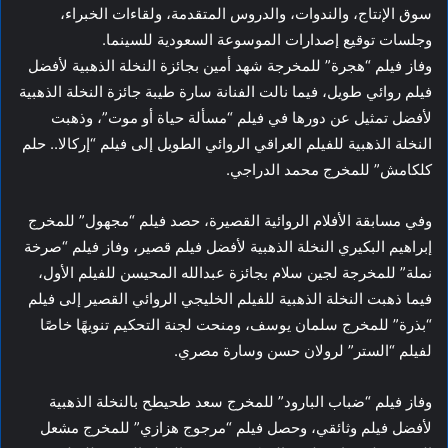
سوق الإنتاج، والندوات، والدروس المتقدمة، ولقاءات الخبراء،
وجلسات توقيع إصدارات الموسوعة السعودية للسينما.
وفاز فيلم “هجرة” للمخرجة شهد أمين بجائزة النخلة الذهبية لأفضل
فيلم روائي طويل، فيما نالت الفنانة سارة طيبة جائزة النخلة الذهبية
لأفضل تمثيل عن دورها في فيلم “مسألة حياة أو موت”، وذهبت
النخلة الذهبية للفيلم العراقي الروائي الطويل إلى فيلم “إركالا.. حلم
كلكامش” للمخرج محمد الدراجي.
وفي مسابقة الأفلام الروائية القصيرة، حصد فيلم “مجهول” للمخرج
إبراهيم البكيري النخلة الذهبية لأفضل فيلم قصير، وفاز فيلم “صرخة
نملة” للمخرجة لجين سلام بجائزة عبدالله المحيسن للفيلم الأول،
فيما ذهبت النخلة الذهبية للفيلم الخليجي الروائي القصير إلى فيلم
“بذرة” للمخرج سلمان يوسف، ومنحت لجنة التحكيم تنويهًا خاصًا
لفيلم “الستر” لرولان حسن وسارة مصري.
وفاز فيلم “ضباب البارود” للمخرج سعد طحيطح بالنخلة الذهبية
لأفضل فيلم وثائقي، وحصل فيلم “مرجوج هزازي” للمخرج مشعل